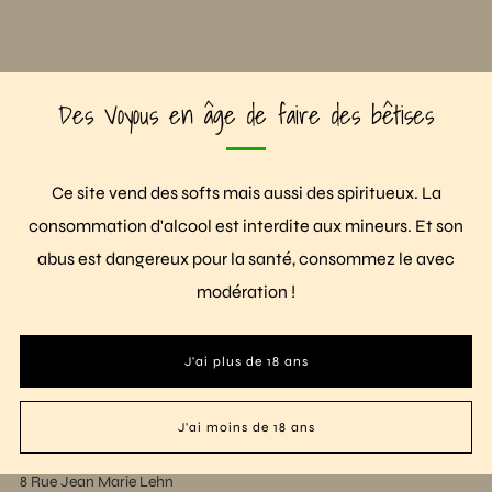
Des Voyous en âge de faire des bêtises
OUTILS
Ce site vend des softs mais aussi des spiritueux. La
Recherche
consommation d'alcool est interdite aux mineurs. Et son
CGV & mentions légales
abus est dangereux pour la santé, consommez le avec
modération !
Retour page d'acceuil
CONTACT
J'ai plus de 18 ans
contact@voyou-drinks.com
J'ai moins de 18 ans
+33(0)6 46 39 96 65
8 Rue Jean Marie Lehn