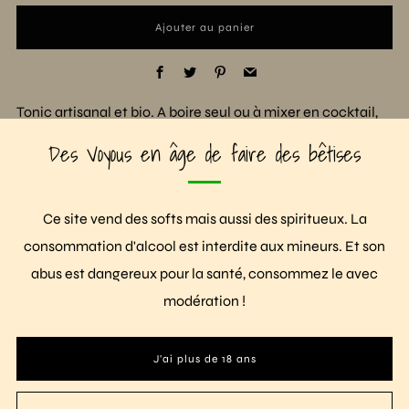
Ajouter au panier
Facebook
Twitter
Pinterest
Email
Tonic artisanal et bio. A boire seul ou à mixer en cocktail,
avec ou sans alcool, selon ses envies !
Des Voyous en âge de faire des bêtises
Ingrédients : eau gazéifiée, sucre de betterave bio, acide
citrique, arôme naturel de quassia, arôme naturel de
Ce site vend des softs mais aussi des spiritueux. La
quinquina, arôme naturel de citron
consommation d'alcool est interdite aux mineurs. Et son
abus est dangereux pour la santé, consommez le avec
Certifié FR-01-BIO
modération !
Agriculture Bio origine UE
J'ai plus de 18 ans