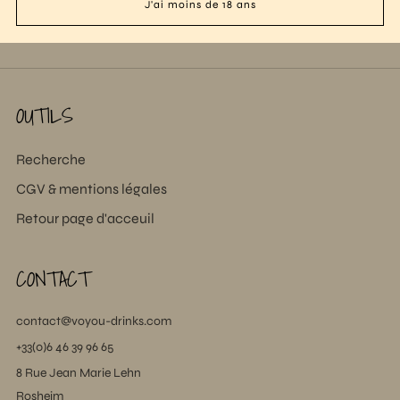
Infos Techniques
J'ai moins de 18 ans
OUTILS
Recherche
CGV & mentions légales
Retour page d'acceuil
CONTACT
contact@voyou-drinks.com
+33(0)6 46 39 96 65
8 Rue Jean Marie Lehn
Rosheim