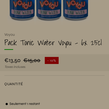
Voyou
Pack Tonic Water Voyou - 6x 25cl
Prix
Prix
€13,50
€15,00
- 10%
régulier
réduit
Taxes incluses.
QUANTITÉ
Seulement
1
restant